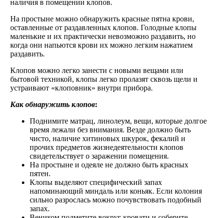
наличия в помещении клопов.
На простыне можно обнаружить красные пятна крови,
оставленные от раздавленных клопов. Голодные клопы
маленькие и их практически невозможно раздавить, но
когда они напьются крови их можно легким нажатием
раздавить.
Клопов можно легко занести с новыми вещами или
бытовой техникой, клопы легко пролазят сквозь щели и
устраивают «клоповник» внутри прибора.
Как обнаружить клопов
:
Поднимите матрац, линолеум, вещи, которые долгое
время лежали без внимания. Везде должно быть
чисто, наличие хитиновых шкурок, фекалий и
прочих предметов жизнедеятельности клопов
свидетельствует о заражении помещения.
На простыне и одеяле не должно быть красных
пятен.
Клопы выделяют специфический запах
напоминающий миндаль или коньяк. Если колония
сильно разрослась можно почувствовать подобный
запах.
Веником подметите вокруг кровати и соберите