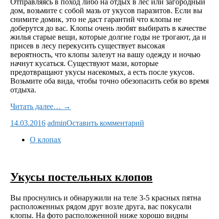
Отправляясь в поход либо на отдых в лес или загородный
дом, возьмите с собой мазь от укусов паразитов. Если вы
снимите домик, это не даст гарантий что клопы не
доберутся до вас. Клопы очень любят выбирать в качестве
жилья старые вещи, которые долгие годы не трогают, да и
присев в лесу перекусить существует высокая
вероятность, что клопы залезут на вашу одежду и ночью
начнут кусаться. Существуют мази, которые
предотвращают укусы насекомых, а есть после укусов.
Возьмите оба вида, чтобы точно обезопасить себя во время
отдыха.
Читать далее… →
14.03.2016
admin
Оставить комментарий
О клопах
Укусы постельных клопов
Вы проснулись и обнаружили на теле 3-5 красных пятна
расположенных рядом друг возле друга, вас покусали
клопы. На фото расположенной ниже хорошо видны